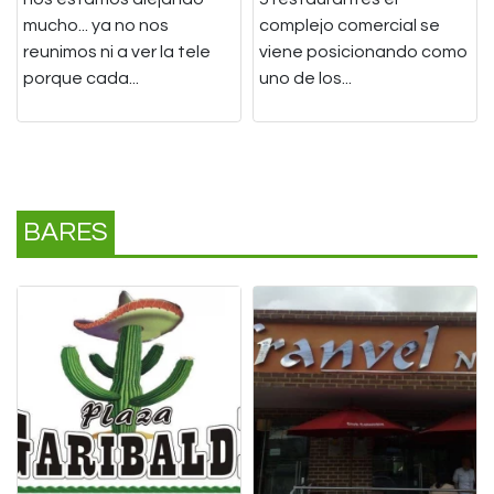
sabores y colores. Buscamos nuevos
mucho... ya no nos
complejo comercial se
significados para tardear, para tapear,
reunimos ni a ver la tele
viene posicionando como
para anochecer... y todo se conjuga con
porque cada...
uno de los...
compartir.
Bienvenidos a la nueva realidad.
pagina:
https://www.lataperagastrobar.com
BARES